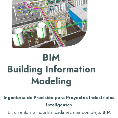
B
I
M
B
u
i
l
d
i
n
g
I
n
f
o
r
m
a
t
i
o
n
M
o
d
e
l
i
n
g
Ingeniería de Precisión para Proyectos Industriales
Inteligentes
En un entorno industrial cada vez más complejo,
BIM